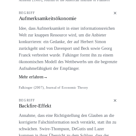
Arnstein (1969), Journal of the American Institute of Planners
BEGRIFF
Aufmerksamkeitsökonomie
Idee, dass Aufmerksamkeit in einer informationsreichen
Welt zur knappen Ressource wird, um die Anbieter
konkurrieren: ein Gedanke, der auf Herbert Simon
zurückgeht und von Davenport und Beck sowie Georg
Franck verbreitet wurde. Falkinger formt ihn zu einem
ökonomischen Modell des Wettbewerbs um die begrenzte
Aufnahmefähigkeit der Empfänger.
Mehr erfahren
→
Falkinger (2007), Journal of Economic Theory
BEGRIFF
Backfire-Effekt
Annahme, dass eine Richtigstellung den Glauben an die
korrigierte Falschinformation noch verstärkt, statt ihn zu
schwächen. Swire-Thompson, DeGutis und Lazer
kommen in ihrer Übersicht zu dem Schluss, dass der