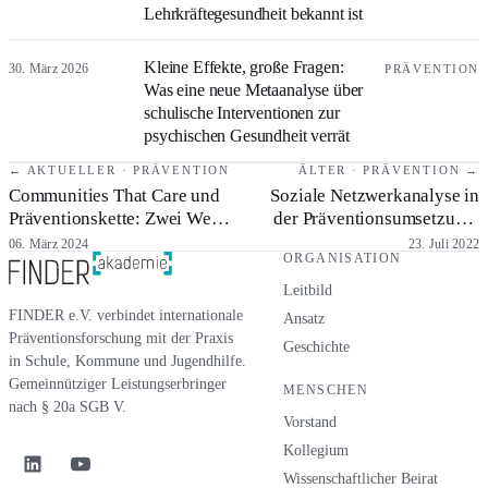
Lehrkräftegesundheit bekannt ist
Kleine Effekte, große Fragen:
30. März 2026
PRÄVENTION
Was eine neue Metaanalyse über
schulische Interventionen zur
psychischen Gesundheit verrät
← AKTUELLER · PRÄVENTION
ÄLTER · PRÄVENTION →
Communities That Care und
Soziale Netzwerkanalyse in
Präventionskette: Zwei Wege
der Präventionsumsetzung:
zur integrierten kommunalen
Werkzeug, Strategie,
06. März 2024
23. Juli 2022
ORGANISATION
Prävention im
Korrektiv
wissenschaftlichen Vergleich
Leitbild
FINDER e.V. verbindet internationale
Ansatz
Präventionsforschung mit der Praxis
Geschichte
in Schule, Kommune und Jugendhilfe.
Gemeinnütziger Leistungserbringer
MENSCHEN
nach § 20a SGB V.
Vorstand
Kollegium
Wissenschaftlicher Beirat