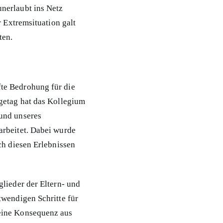
nerlaubt ins Netz
r Extremsituation galt
ten.
fte Bedrohung für die
getag hat das Kollegium
und unseres
arbeitet. Dabei wurde
ch diesen Erlebnissen
lieder der Eltern- und
twendigen Schritte für
eine Konsequenz aus