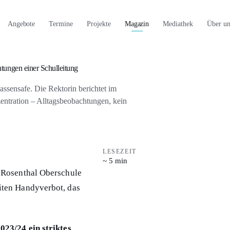
Angebote
Termine
Projekte
Magazin
Mediathek
Über un
htungen einer Schulleitung
ssensafe. Die Rektorin berichtet im
ntration – Alltagsbeobachtungen, kein
LESEZEIT
~ 5 min
 Rosenthal Oberschule
iten Handyverbot, das
023/24 ein striktes