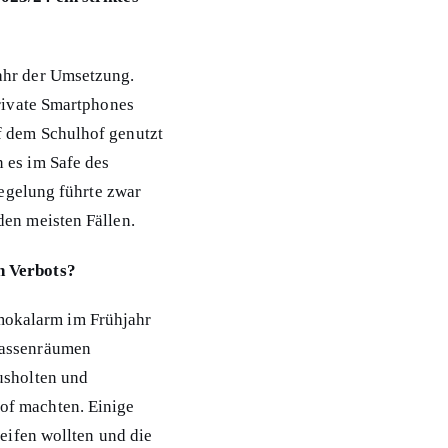
Jahr der Umsetzung.
private Smartphones
f dem Schulhof genutzt
 es im Safe des
Regelung führte zwar
den meisten Fällen.
n Verbots?
mokalarm im Frühjahr
lassenräumen
usholten und
of machten. Einige
reifen wollten und die