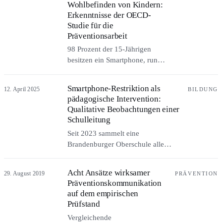
Wohlbefinden von Kindern:
nicht. Was folgt, ist eine Verhältnis-
Erkenntnisse der OECD-
Politik der Aufmerksamkeit.
Studie für die
Präventionsarbeit
98 Prozent der 15-Jährigen
besitzen ein Smartphone, rund
10 Prozent zeigen Anzeichen
problematischer Social-Media-
Smartphone-Restriktion als
12. April 2025
BILDUNG
Nutzung: Was der OECD-
pädagogische Intervention:
Bericht „How's Life for
Qualitative Beobachtungen einer
Children in the Digital Age?“
Schulleitung
(2025) für die Präventionsarbeit
Seit 2023 sammelt eine
bedeutet.
Brandenburger Oberschule alle
Handys im Klassensafe. Die
Rektorin berichtet im Gespräch von
Acht Ansätze wirksamer
29. August 2019
PRÄVENTION
ruhigeren Pausen, weniger Mobbing
Präventionskommunikation
und höherer Konzentration –
auf dem empirischen
Alltagsbeobachtungen, kein
Prüfstand
Wirksamkeitsnachweis.
Vergleichende