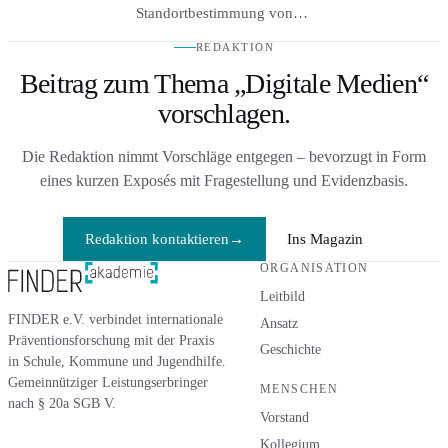
Standortbestimmung von
EQUIP, ELM, EPPM, Social
REDAKTION
Norms, Inokulation, Tailoring,
Beitrag zum Thema „Digitale Medien“
Selbstbestimmungstheorie und
MINDSPACE – mit aktueller
vorschlagen.
empirischer Evidenz und ihren
unbequemen Negativbefunden.
Die Redaktion nimmt Vorschläge entgegen – bevorzugt in Form
eines kurzen Exposés mit Fragestellung und Evidenzbasis.
Redaktion kontaktieren
→
Ins Magazin
ORGANISATION
Leitbild
FINDER e.V. verbindet internationale
Ansatz
Präventionsforschung mit der Praxis
Geschichte
in Schule, Kommune und Jugendhilfe.
Gemeinnütziger Leistungserbringer
MENSCHEN
nach § 20a SGB V.
Vorstand
Kollegium