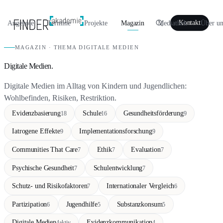
Angebote
Termine
Projekte
Magazin
Mediathek
Über un
Kontakt
MAGAZIN · THEMA DIGITALE MEDIEN
Digitale Medien.
Digitale Medien im Alltag von Kindern und Jugendlichen:
Wohlbefinden, Risiken, Restriktion.
Evidenzbasierung
Schule
Gesundheitsförderung
18
16
9
Iatrogene Effekte
Implementationsforschung
9
9
Communities That Care
Ethik
Evaluation
7
7
7
Psychische Gesundheit
Schulentwicklung
7
7
Schutz- und Risikofaktoren
Internationaler Vergleich
7
6
Partizipation
Jugendhilfe
Substanzkonsum
6
5
5
Digitale Medien
Evidenzkommunikation
4
aktiv
4