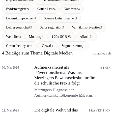
Evidenzregister
Grüne Liste
Kommune
4
4
4
Lebenskompetenzen
Soziale Determinanten
4
4
Lehrergesundheit
Selbstregulation
Verhältnisprävention
3
3
3
Weitblick
Mobbing
§ 20a SGB V
Alkohol
3
2
2
1
Gesundheitssystem
Gewalt
Stigmatisierung
1
1
1
4 Beiträge zum Thema Digitale Medien
chronologisch
Aufmerksamkeit als
06. Mai 2026
ETHIK
Präventionsthema: Was aus
Metzingers Bewusstseinskultur für
die schulische Praxis folgt
Metzingers Diagnose der
Aufmerksamkeitsökonomie hält stand,
seine Therapieempfehlung nicht:
Schulische Achtsamkeitsprogramme
Die digitale Welt und das
22. Mai 2025
PRÄVENTION
greifen laut MYRIAD bei Jugendlichen