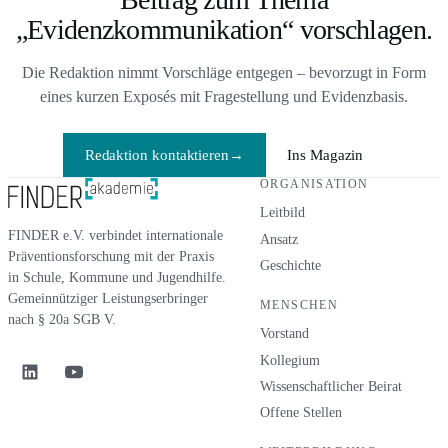
MINDSPACE – mit aktueller
„Evidenzkommunikation“ vorschlagen.
empirischer Evidenz und ihren
unbequemen Negativbefunden.
Die Redaktion nimmt Vorschläge entgegen – bevorzugt in Form
eines kurzen Exposés mit Fragestellung und Evidenzbasis.
Redaktion kontaktieren
→
Ins Magazin
ORGANISATION
Leitbild
FINDER e.V. verbindet internationale
Ansatz
Präventionsforschung mit der Praxis
Geschichte
in Schule, Kommune und Jugendhilfe.
Gemeinnütziger Leistungserbringer
MENSCHEN
nach § 20a SGB V.
Vorstand
Kollegium
Wissenschaftlicher Beirat
Offene Stellen