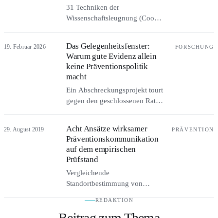
31 Techniken der
Risikokompetenz als ihre
Wissenschaftsleugnung (Cook,
kommunikative Form.
2020), übertragen auf die
Prävention: Wie man erkennt,
Das Gelegenheitsfenster:
19. Februar 2026
FORSCHUNG
wann ein berechtigter Einwand
Warum gute Evidenz allein
aufhört, die Evidenz zu prüfen,
keine Präventionspolitik
und anfängt, sie zu vermeiden –
macht
ein Spiegel auch für die
Ein Abschreckungsprojekt tourt
Evidenzseite.
gegen den geschlossenen Rat
der Fachwelt erfolgreich durch
deutsche Kommunen. Was die
Acht Ansätze wirksamer
29. August 2019
PRÄVENTION
Policy-Forschung über dieses
Präventionskommunikation
Scheitern der Evidenz weiß –
auf dem empirischen
und was wirksame Advocacy für
Prüfstand
Prävention von ihr lernen kann.
Vergleichende
Standortbestimmung von
EQUIP, ELM, EPPM, Social
REDAKTION
Norms, Inokulation, Tailoring,
Beitrag zum Thema
Selbstbestimmungstheorie und