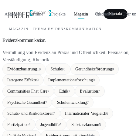
Angebote
Termine
Projekte
Magazin
Mediathek
Über un
Kontakt
MAGAZIN · THEMA EVIDENZKOMMUNIKATION
Evidenzkommunikation.
Vermittlung von Evidenz an Praxis und Öffentlichkeit: Persuasion,
Verständigung, Rhetorik.
Evidenzbasierung
Schule
Gesundheitsförderung
18
16
9
Iatrogene Effekte
Implementationsforschung
9
9
Communities That Care
Ethik
Evaluation
7
7
7
Psychische Gesundheit
Schulentwicklung
7
7
Schutz- und Risikofaktoren
Internationaler Vergleich
7
6
Partizipation
Jugendhilfe
Substanzkonsum
6
5
5
Digitale Medien
Evidenzkommunikation
4
4
aktiv