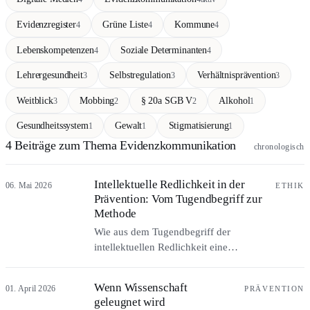
Evidenzregister
Grüne Liste
Kommune
4
4
4
Lebenskompetenzen
Soziale Determinanten
4
4
Lehrergesundheit
Selbstregulation
Verhältnisprävention
3
3
3
Weitblick
Mobbing
§ 20a SGB V
Alkohol
3
2
2
1
Gesundheitssystem
Gewalt
Stigmatisierung
1
1
1
4 Beiträge zum Thema Evidenzkommunikation
chronologisch
Intellektuelle Redlichkeit in der
06. Mai 2026
ETHIK
Prävention: Vom Tugendbegriff zur
Methode
Wie aus dem Tugendbegriff der
intellektuellen Redlichkeit eine
methodische Praxis wird: drei
Evidenztypen, Scared Straight als
Wenn Wissenschaft
01. April 2026
PRÄVENTION
warnendes Beispiel (Odds Ratio 1,68),
geleugnet wird
drei Bias-Mechanismen und