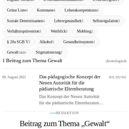
Grüne Liste
Kommune
Lebenskompetenzen
4
4
4
Soziale Determinanten
Lehrergesundheit
Selbstregulation
4
3
3
Verhältnisprävention
Weitblick
Mobbing
3
3
2
§ 20a SGB V
Alkohol
Gesundheitssystem
2
1
1
Gewalt
Stigmatisierung
1
aktiv
1
1 Beitrag zum Thema Gewalt
chronologisch
Das pädagogische Konzept der
09. August 2021
BILDUNG
Neuen Autorität für die
pädiatrische Elternberatung
Das Konzept der Neuen Autorität
für die pädiatrische Elternberatung:
Präsenz, wachsame Sorge und
REDAKTION
gewaltloser Widerstand als Antwort
Beitrag zum Thema „Gewalt“
auf elterliche Hilflosigkeit. Wie
Kinderärzte Familien in