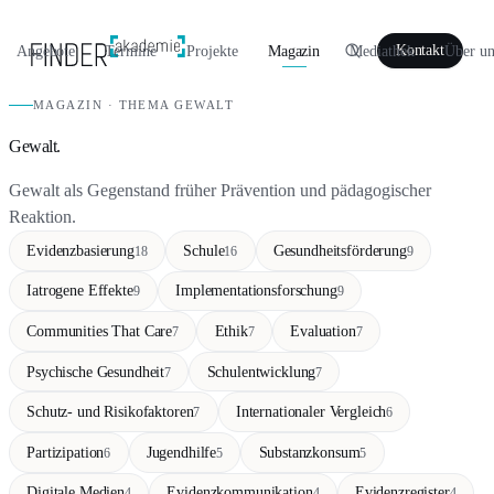
Angebote
Termine
Projekte
Magazin
Mediathek
Über un
Kontakt
MAGAZIN · THEMA GEWALT
Gewalt.
Gewalt als Gegenstand früher Prävention und pädagogischer
Reaktion.
Evidenzbasierung
Schule
Gesundheitsförderung
18
16
9
Iatrogene Effekte
Implementationsforschung
9
9
Communities That Care
Ethik
Evaluation
7
7
7
Psychische Gesundheit
Schulentwicklung
7
7
Schutz- und Risikofaktoren
Internationaler Vergleich
7
6
Partizipation
Jugendhilfe
Substanzkonsum
6
5
5
Digitale Medien
Evidenzkommunikation
Evidenzregister
4
4
4