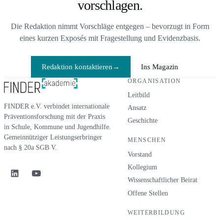
vorschlagen.
pädagogischen Krisen stärken
können.
Die Redaktion nimmt Vorschläge entgegen – bevorzugt in Form
eines kurzen Exposés mit Fragestellung und Evidenzbasis.
Redaktion kontaktieren
→
Ins Magazin
ORGANISATION
Leitbild
FINDER e.V. verbindet internationale
Ansatz
Präventionsforschung mit der Praxis
Geschichte
in Schule, Kommune und Jugendhilfe.
Gemeinnütziger Leistungserbringer
MENSCHEN
nach § 20a SGB V.
Vorstand
Kollegium
Wissenschaftlicher Beirat
Offene Stellen
WEITERBILDUNG