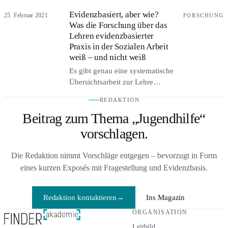
gewaltloser Widerstand als Antwort
Evidenzbasiert, aber wie?
25. Februar 2021
FORSCHUNG
auf elterliche Hilflosigkeit. Wie
Was die Forschung über das
Kinderärzte Familien in
Lehren evidenzbasierter
pädagogischen Krisen stärken
Praxis in der Sozialen Arbeit
können.
weiß – und nicht weiß
Es gibt genau eine systematische
Übersichtsarbeit zur Lehre
evidenzbasierter Praxis in der
REDAKTION
Sozialen Arbeit: 27 Studien, fast
Beitrag zum Thema „Jugendhilfe“
nur Selbstauskünfte, kaum
Verhaltensdaten. Was über
vorschlagen.
wirksame Lehrformate trotzdem
bekannt ist – und warum
Die Redaktion nimmt Vorschläge entgegen – bevorzugt in Form
integrierte Lehre vorn liegt.
eines kurzen Exposés mit Fragestellung und Evidenzbasis.
Redaktion kontaktieren
→
Ins Magazin
ORGANISATION
Leitbild