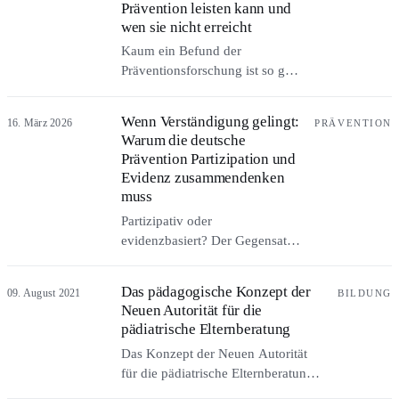
Prävention leisten kann und
stellen fürsorglich ist, nicht kalt.
wen sie nicht erreicht
Kaum ein Befund der
Präventionsforschung ist so gut
belegt wie der Hebel der
Erziehung, und kaum ein
Wenn Verständigung gelingt:
16. März 2026
PRÄVENTION
Setting wird so zuverlässig
Warum die deutsche
verfehlt. Über den
Prävention Partizipation und
Wirkmechanismus, die
Evidenz zusammendenken
Effektgrößen, die Grenzen der
muss
bekanntesten Programme und
Partizipativ oder
die eigentliche Frage der
evidenzbasiert? Der Gegensatz,
familienbezogenen Prävention:
der die deutsche Prävention
die nach der Erreichbarkeit und
durchzieht, ist falsch. Wie
den Verhältnissen, in denen
Das pädagogische Konzept der
09. August 2021
BILDUNG
Habermas’ Diskursethik, das
Familien leben.
Neuen Autorität für die
kommunale Modell
pädiatrische Elternberatung
Communities That Care und der
Das Konzept der Neuen Autorität
Rechtsrahmen zeigen, dass
für die pädiatrische Elternberatung:
beides zusammengehört.
Präsenz, wachsame Sorge und