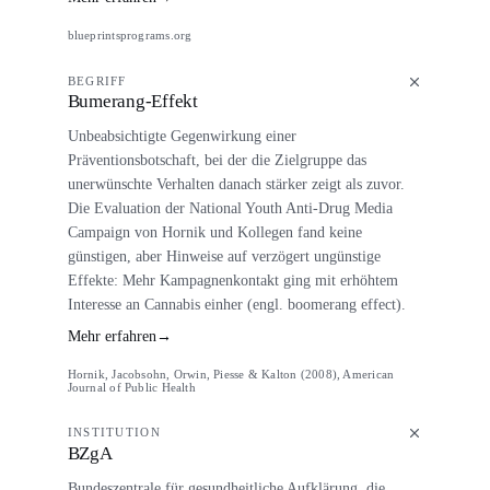
blueprintsprograms.org
BEGRIFF
Bumerang-Effekt
Unbeabsichtigte Gegenwirkung einer
Präventionsbotschaft, bei der die Zielgruppe das
unerwünschte Verhalten danach stärker zeigt als zuvor.
Die Evaluation der National Youth Anti-Drug Media
Campaign von Hornik und Kollegen fand keine
günstigen, aber Hinweise auf verzögert ungünstige
Effekte: Mehr Kampagnenkontakt ging mit erhöhtem
Interesse an Cannabis einher (engl. boomerang effect).
Mehr erfahren
→
Hornik, Jacobsohn, Orwin, Piesse & Kalton (2008), American
Journal of Public Health
INSTITUTION
BZgA
Bundeszentrale für gesundheitliche Aufklärung, die