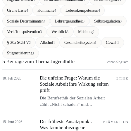
Grüne Liste
Kommune
Lebenskompetenzen
4
4
4
Soziale Determinanten
Lehrergesundheit
Selbstregulation
4
3
3
Verhältnisprävention
Weitblick
Mobbing
3
3
2
§ 20a SGB V
Alkohol
Gesundheitssystem
Gewalt
2
1
1
1
Stigmatisierung
1
5 Beiträge zum Thema Jugendhilfe
chronologisch
Die unfeine Frage: Warum die
10. Juli 2026
ETHIK
Soziale Arbeit ihre Wirkung selten
prüft
Die Berufsethik der Sozialen Arbeit
zählt „Nicht schaden“ und
„Effektivität“ zu ihren obersten
Prinzipien, geprüft wird beides selten.
Der früheste Ansatzpunkt:
15. Juni 2026
PRÄVENTION
Warum die Frage nach der Wirkung im
Was familienbezogene
Fach als unfein gilt, und warum sie zu