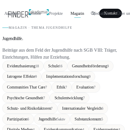
Angebote
Termine
Projekte
Magazin
Mediathek
Über un
Kontakt
MAGAZIN · THEMA JUGENDHILFE
Jugendhilfe.
Beiträge aus dem Feld der Jugendhilfe nach SGB VIII: Träger,
Einrichtungen, Hilfen zur Erziehung.
Evidenzbasierung
Schule
Gesundheitsförderung
18
16
9
Iatrogene Effekte
Implementationsforschung
9
9
Communities That Care
Ethik
Evaluation
7
7
7
Psychische Gesundheit
Schulentwicklung
7
7
Schutz- und Risikofaktoren
Internationaler Vergleich
7
6
Partizipation
Jugendhilfe
Substanzkonsum
6
5
aktiv
5
Digitale Medien
Evidenzkommunikation
Evidenzregister
4
4
4