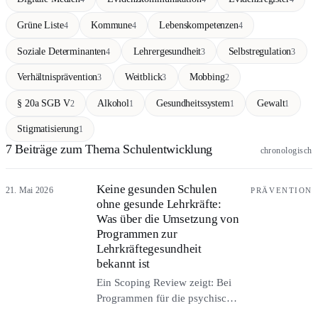
Grüne Liste
Kommune
Lebenskompetenzen
4
4
4
Soziale Determinanten
Lehrergesundheit
Selbstregulation
4
3
3
Verhältnisprävention
Weitblick
Mobbing
3
3
2
§ 20a SGB V
Alkohol
Gesundheitssystem
Gewalt
2
1
1
1
Stigmatisierung
1
7 Beiträge zum Thema Schulentwicklung
chronologisch
Keine gesunden Schulen
21. Mai 2026
PRÄVENTION
ohne gesunde Lehrkräfte:
Was über die Umsetzung von
Programmen zur
Lehrkräftegesundheit
bekannt ist
Ein Scoping Review zeigt: Bei
Programmen für die psychische
Gesundheit von Lehrkräften ist