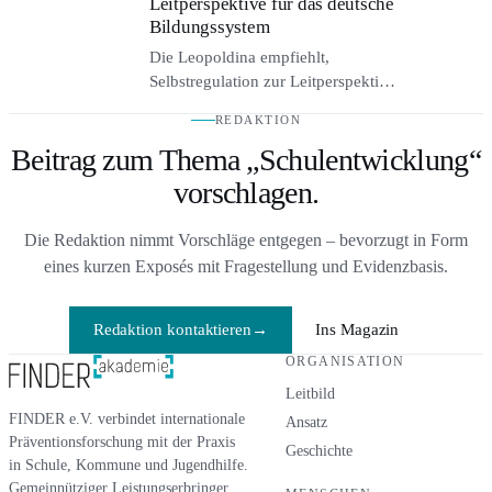
Leitperspektive für das deutsche
Erfolgserlebnisse als Motor.
Bildungssystem
Die Leopoldina empfiehlt,
Selbstregulation zur Leitperspektive
des Bildungssystems zu machen.
REDAKTION
Was kognitive, emotionale,
Beitrag zum Thema „Schulentwicklung“
motivationale und soziale
Selbststeuerung für Unterricht,
vorschlagen.
Schulentwicklung und
Lehrerbildung bedeutet.
Die Redaktion nimmt Vorschläge entgegen – bevorzugt in Form
eines kurzen Exposés mit Fragestellung und Evidenzbasis.
Redaktion kontaktieren
→
Ins Magazin
ORGANISATION
Leitbild
FINDER e.V. verbindet internationale
Ansatz
Präventionsforschung mit der Praxis
Geschichte
in Schule, Kommune und Jugendhilfe.
Gemeinnütziger Leistungserbringer