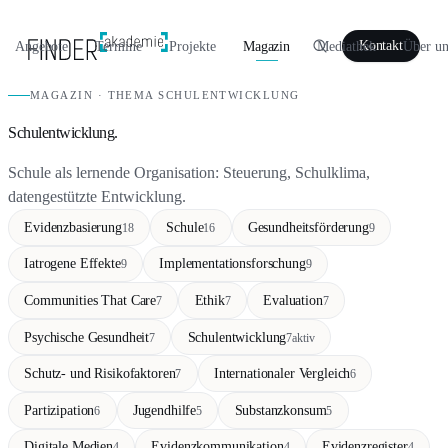
Angebote
Termine
Projekte
Magazin
Mediathek
Über un
Kontakt
MAGAZIN · THEMA SCHULENTWICKLUNG
Schulentwicklung.
Schule als lernende Organisation: Steuerung, Schulklima,
datengestützte Entwicklung.
Evidenzbasierung
Schule
Gesundheitsförderung
18
16
9
Iatrogene Effekte
Implementationsforschung
9
9
Communities That Care
Ethik
Evaluation
7
7
7
Psychische Gesundheit
Schulentwicklung
7
7
aktiv
Schutz- und Risikofaktoren
Internationaler Vergleich
7
6
Partizipation
Jugendhilfe
Substanzkonsum
6
5
5
Digitale Medien
Evidenzkommunikation
Evidenzregister
4
4
4