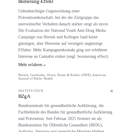
Bumerang-Effekt
Unbeabsichtigte Gegenwirkung einer
Präventionsbotschaft, bei der die Zielgruppe das
unerwünschte Verhalten danach stärker zeigt als zuvor.
Die Evaluation der National Youth Anti-Drug Media
Campaign von Hornik und Kollegen fand keine
günstigen, aber Hinweise auf verzögert ungünstige
Effekte: Mehr Kampagnenkontakt ging mit erhöhtem
Interesse an Cannabis einher (engl. boomerang effect).
Mehr erfahren
→
Hornik, Jacobsohn, Orwin, Piesse & Kalton (2008), American
Journal of Public Health
INSTITUTION
BZgA
Bundeszentrale für gesundheitliche Aufklärung, die
Fachbehörde des Bundes für gesundheitliche Aufklärung
und Prävention. Seit Februar 2025 firmiert sie als
Bundesinstitut für Öffentliche Gesundheit (BIÖG);
Aufträge, Verträge und gesetzliche Mandate bleiben