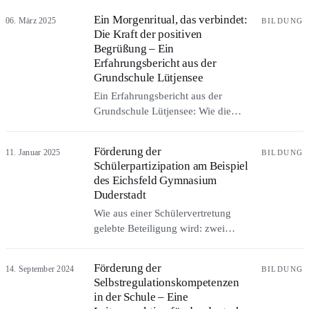
Rektorin berichtet im Gespräch von
Ein Morgenritual, das verbindet:
06. März 2025
BILDUNG
ruhigeren Pausen, weniger Mobbing
Die Kraft der positiven
und höherer Konzentration –
Begrüßung – Ein
Alltagsbeobachtungen, kein
Erfahrungsbericht aus der
Wirksamkeitsnachweis.
Grundschule Lütjensee
Ein Erfahrungsbericht aus der
Grundschule Lütjensee: Wie die
persönliche Begrüßung jedes
Kindes an der Klassentür den
Förderung der
11. Januar 2025
BILDUNG
Schulstart verändert, das
Schülerpartizipation am Beispiel
Klassenklima beruhigt und stille
des Eichsfeld Gymnasium
Kinder genauso erreicht wie laute.
Duderstadt
Wie aus einer Schülervertretung
gelebte Beteiligung wird: zwei
Beratungslehrkräfte des Eichsfeld
Gymnasiums Duderstadt über
Förderung der
14. September 2024
BILDUNG
Geschäftsordnung, selbstgedrehte
Selbstregulationskompetenzen
Erklärvideos, eine Mini-SV für die
in der Schule – Eine
Jüngeren und kleine