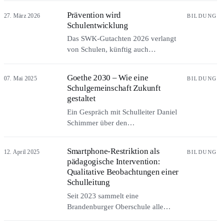
gut belegt, was wirkt – wie sie
Prävention wird
27. März 2026
BILDUNG
im Schulalltag ankommen,
Schulentwicklung
bleibt unterbelichtet. Eine
Das SWK-Gutachten 2026 verlangt
Einordnung für die
von Schulen, künftig auch
Präventionspraxis.
Wohlbefinden und soziale
Eingebundenheit ihrer Schülerschaft
Goethe 2030 – Wie eine
07. Mai 2025
BILDUNG
systematisch zu erheben –
Schulgemeinschaft Zukunft
Prävention wird damit Kernaufgabe
gestaltet
der Schulentwicklung. Welche
Ein Gespräch mit Schulleiter Daniel
erprobten Verfahren das bereits
Schimmer über den
leisten.
Entwicklungsprozess Goethe 2030
an der Goethe-Gemeinschaftsschule
Smartphone-Restriktion als
12. April 2025
BILDUNG
Kiel: Schule als
pädagogische Intervention:
Verantwortungsgemeinschaft,
Qualitative Beobachtungen einer
Partizipation mit Struktur und
Schulleitung
Gesundheitsförderung als fester Teil
Seit 2023 sammelt eine
der Schulentwicklung.
Brandenburger Oberschule alle
Handys im Klassensafe. Die