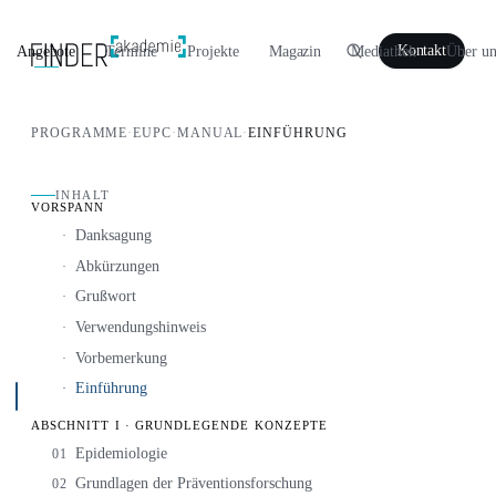
Angebote
Termine
Projekte
Magazin
Mediathek
Über un
Kontakt
PROGRAMME
·
EUPC
·
MANUAL
·
EINFÜHRUNG
INHALT
VORSPANN
Danksagung
·
Abkürzungen
·
Grußwort
·
Verwendungshinweis
·
Vorbemerkung
·
Einführung
·
ABSCHNITT I · GRUNDLEGENDE KONZEPTE
Epidemiologie
01
Grundlagen der Präventionsforschung
02