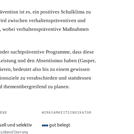
vention ist es, ein positives Schulklima zu
wird zwischen verhaltenspräventiven und
, wobei verhaltenspräventive Maßnahmen
 oder suchtpräventive Programme, dass diese
 Leistung und den Absentismus haben (Gasper,
gieren, bedeutet also bis zu einem gewissen
tionsziele zu verabschieden und stattdessen
d themenübergreifend zu planen.
ENE
WIRKSAMKEITSINDIKATOR
ell und selektiv
gut belegt
einbevölkerung