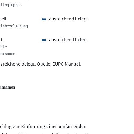
sikogruppen
sell
ausreichend belegt
einbevölkerung
rt
ausreichend belegt
dete
personen
ausreichend belegt. Quelle: EUPC-Manual,
maßnahmen
schlag zur Einführung eines umfassenden