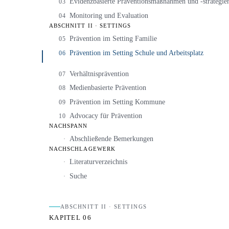
Evidenzbasierte Präventionsmaßnahmen und -strategie
03
Monitoring und Evaluation
04
ABSCHNITT II · SETTINGS
Prävention im Setting Familie
05
Prävention im Setting Schule und Arbeitsplatz
06
Verhältnisprävention
07
Medienbasierte Prävention
08
Prävention im Setting Kommune
09
Advocacy für Prävention
10
NACHSPANN
Abschließende Bemerkungen
·
NACHSCHLAGEWERK
Literaturverzeichnis
·
Suche
·
ABSCHNITT II · SETTINGS
KAPITEL 06