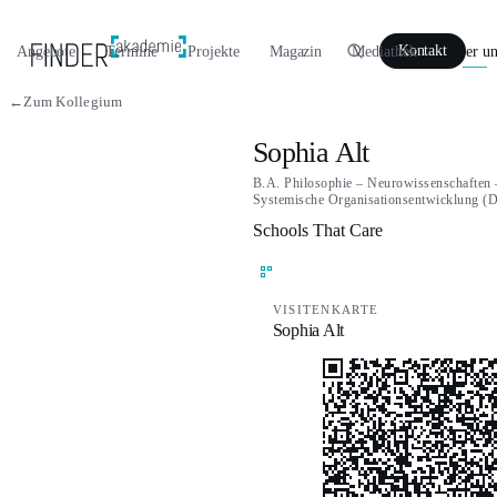
Angebote
Termine
Projekte
Magazin
Mediathek
Über un
Kontakt
←
Zum Kollegium
Sophia Alt
B.A. Philosophie – Neurowissenschaften 
Systemische Organisationsentwicklung 
Schools That Care
VISITENKARTE
Sophia Alt