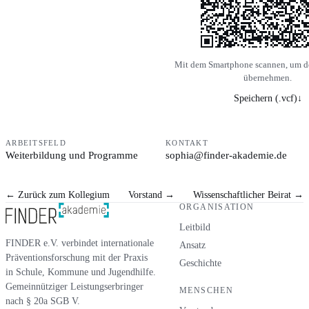
Mit dem Smartphone scannen, um d
übernehmen.
Speichern (.vcf)
↓
ARBEITSFELD
KONTAKT
Weiterbildung und Programme
sophia@finder-akademie.de
←
Zurück zum Kollegium
Vorstand
→
Wissenschaftlicher Beirat
→
ORGANISATION
Leitbild
FINDER e.V. verbindet internationale
Ansatz
Präventionsforschung mit der Praxis
Geschichte
in Schule, Kommune und Jugendhilfe.
Gemeinnütziger Leistungserbringer
MENSCHEN
nach § 20a SGB V.