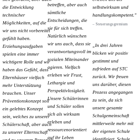
betreffen, aber auch
die Entwicklung
selbstwirksam und
sämtliche
technischer
handlungskompetent.
Entscheidungen, die
Möglichkeiten, auf die
–
Steuerungsgremium
sie für sich treffen.
wir uns nicht vorbereitet
Natürlich wünschen
gefühlt haben.
wir uns auch, dass sie
In drei Jahren
Erziehungsaufgaben
verantwortungsvoll im
blicken wir positiv
spielen eine immer
sozialen Miteinander
gestimmt und
wichtigere Rolle und wir
agieren. Vielfach
zufrieden auf STC
haben das Gefühl, dass
erleben wir Frust,
zurück. Wir freuen
Elternhäuser vielfach
Lethargie und
uns darüber, diesen
mehr Unterstützung
Perspektivlosigkeit.
Prozess angegangen
brauchen. Unser
Unsere Schülerinnen
zu sein, da sich
Präventionskonzept soll
und Schüler sollen
unsere gesamte
ein gelebtes Konzept
sich als wirksam
Schulgemeinschaft
sein, welches zu unserer
erleben und
mittlerweile mehr mit
Schülerschaft, aber auch
ressourcenorientiert
der eigenen Schule
zu unserer Elternschaft
auf ihr Leben
identifiziert. Schule
und zu unserem Personal