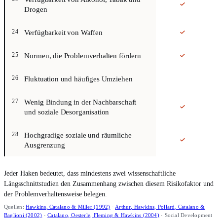
Drogen
Risikofaktor. In Deutschland geht es bei diesem Risikofaktor vor al
Verfügbarkeit von Waffen
24
Risikofaktor. Über Normen innerhalb eines Gebiets wird sehr unters
Normen, die Problemverhalten fördern
25
Risikofaktor. Bewohnerinnen und Bewohner von Gebieten mit hoher Flu
Fluktuation und häufiges Umziehen
26
Risikofaktor. Gebiete, deren Bewohnerinnen und Bewohner sich ihre
Wenig Bindung in der Nachbarschaft
27
und soziale Desorganisation
Risikofaktor. Kinder, die in Gebieten mit Armut, schlechten Lebensbe
Hochgradige soziale und räumliche
28
Ausgrenzung
Jeder Haken bedeutet, dass mindestens zwei wissenschaftliche
Längsschnittstudien den Zusammenhang zwischen diesem Risikofaktor und
der Problemverhaltensweise belegen.
Quellen:
Hawkins, Catalano & Miller (1992)
·
Arthur, Hawkins, Pollard, Catalano &
Baglioni (2002)
·
Catalano, Oesterle, Fleming & Hawkins (2004)
· Social Development