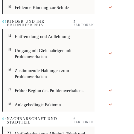
Risikofaktor. Fehlende Bindung zur Schule bedeutet, dass die Schule
Fehlende Bindung zur Schule
10
03
KINDER UND IHR
5
FREUNDESKREIS
FAKTOREN
Risikofaktor. Jugendliche, die sich nicht als Teil der Gesellschaft 
Entfremdung und Auflehnung
14
Risikofaktor. Jugendliche, die Umgang mit Altersgenossinnen und -gen
Umgang mit Gleichaltrigen mit
15
Problemverhalten
Risikofaktor. In der Grundschule sind Kinder oft deutlich gegen Dro
Zustimmende Haltungen zum
16
Problemverhalten
Risikofaktor. Je früher Jugendliche das Interesse an der Schule verli
Früher Beginn des Problemverhaltens
17
Risikofaktor. Angeborene Abweichungen sind Faktoren biologischen 
Anlagebedingte Faktoren
18
04
NACHBARSCHAFT UND
6
STADTTEIL
FAKTOREN
Risikofaktor. Je mehr Drogen und Alkohol innerhalb eines Gebiets ver
Verfügbarkeit von Alkohol, Tabak und
23