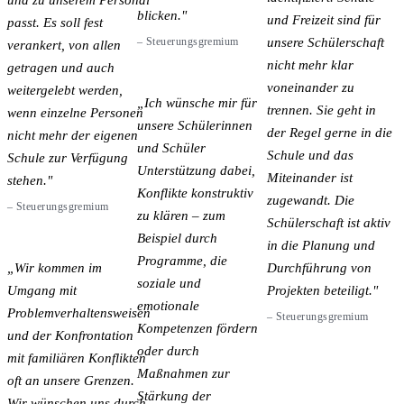
blicken.
und Freizeit sind für
passt. Es soll fest
unsere Schülerschaft
–
Steuerungsgremium
verankert, von allen
nicht mehr klar
getragen und auch
voneinander zu
weitergelebt werden,
Ich wünsche mir für
trennen. Sie geht in
wenn einzelne Personen
unsere Schülerinnen
der Regel gerne in die
nicht mehr der eigenen
und Schüler
Schule und das
Schule zur Verfügung
Unterstützung dabei,
Miteinander ist
stehen.
Konflikte konstruktiv
zugewandt. Die
–
Steuerungsgremium
zu klären – zum
Schülerschaft ist aktiv
Beispiel durch
in die Planung und
Programme, die
Wir kommen im
Durchführung von
soziale und
Umgang mit
Projekten beteiligt.
emotionale
Problemverhaltensweisen
–
Steuerungsgremium
Kompetenzen fördern
und der Konfrontation
oder durch
mit familiären Konflikten
Maßnahmen zur
oft an unsere Grenzen.
Stärkung der
Wir wünschen uns durch