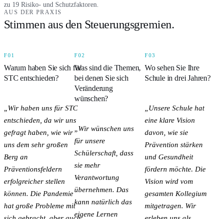
zu 19 Risiko- und Schutzfaktoren.
AUS DER PRAXIS
Stimmen aus den Steuerungsgremien.
F01
F02
F03
Warum haben Sie sich für
Was sind die Themen,
Wo sehen Sie Ihre
STC entschieden?
bei denen Sie sich
Schule in drei Jahren?
Veränderung
wünschen?
Wir haben uns für STC
Unsere Schule hat
entschieden, da wir uns
eine klare Vision
Wir wünschen uns
gefragt haben, wie wir
davon, wie sie
für unsere
uns dem sehr großen
Prävention stärken
Schülerschaft, dass
Berg an
und Gesundheit
sie mehr
Präventionsfeldern
fördern möchte. Die
Verantwortung
erfolgreicher stellen
Vision wird vom
übernehmen. Das
können. Die Pandemie
gesamten Kollegium
kann natürlich das
hat große Probleme mit
mitgetragen. Wir
eigene Lernen
sich gebracht, aber auch
erleben uns als