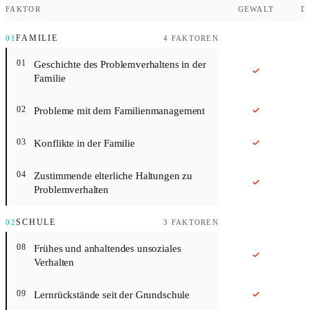
FAKTOR
GEWALT
D
Risikofaktoren des STC-Modells, gegliedert nach Lebensbereichen (F
01
FAMILIE
4 FAKTOREN
Risikofaktor. Wenn Kinder in einer Familie aufwachsen, in der ein El
Geschichte des Problemverhaltens in der
01
Familie
Risikofaktor. Dieser Risikofaktor umfasst, dass Eltern kein klares 
Probleme mit dem Familienmanagement
02
Risikofaktor. Ständige und große Konflikte zwischen den Eltern oder
Konflikte in der Familie
03
Risikofaktor. Die Einstellung und das Verhalten von Eltern zu Drogen
Zustimmende elterliche Haltungen zu
04
Problemverhalten
02
SCHULE
3 FAKTOREN
Risikofaktor. Vor allem Kinder zwischen 5 und 8 Jahren, die sich in 
Frühes und anhaltendes unsoziales
08
Verhalten
Risikofaktor. Schlechte Schulleistungen ab den letzten Jahren der G
Lernrückstände seit der Grundschule
09