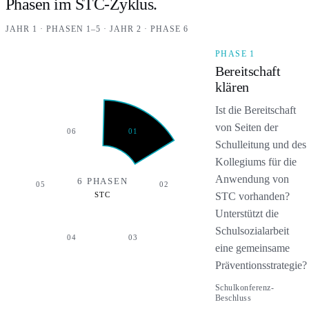
Phasen im STC-Zyklus.
JAHR 1 · PHASEN 1–5 · JAHR 2 · PHASE 6
PHASE 1
Bereitschaft
klären
Ist die Bereitschaft
von Seiten der
06
01
Schulleitung und des
Kollegiums für die
Anwendung von
6 PHASEN
05
02
STC vorhanden?
STC
Unterstützt die
Schulsozialarbeit
04
03
eine gemeinsame
Präventionsstrategie?
Phase 1 – Bereitschaft klären
Phase 2 – Organisieren
Phase 3 – Schulprofil – Risikoanalyse
Phase 4 – Schulprofil – Stärkenanalyse
Phase 5 – Handlungskonzept erstellen
Phase 6 – Umsetzen und auswerten
Schulkonferenz-
Beschluss