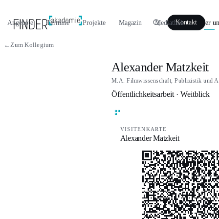
Angebote
Termine
Projekte
Magazin
Mediathek
Über un
Kontakt
←
Zum Kollegium
Alexander Matzkeit
M.A. Filmwissenschaft, Publizistik und A
Öffentlichkeitsarbeit · Weitblick
VISITENKARTE
Alexander Matzkeit