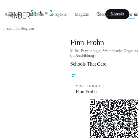
Angebote
Termine
Projekte
Magazin
Mediathek
Über un
Kontakt
←
Zum Kollegium
Finn Frohn
M.Sc. Psychologie, Systemische Organisa
(in Ausbildung)
Schools That Care
VISITENKARTE
Finn Frohn