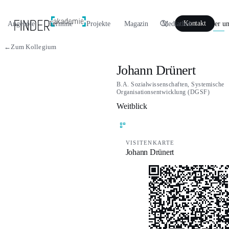
Angebote
Termine
Projekte
Magazin
Mediathek
Über un
Kontakt
←
Zum Kollegium
Johann Drünert
B.A. Sozialwissenschaften, Systemische
Organisationsentwicklung (DGSF)
Weitblick
VISITENKARTE
Johann Drünert