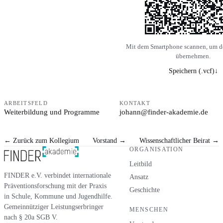
Mit dem Smartphone scannen, um d
übernehmen.
Speichern (.vcf)
↓
ARBEITSFELD
KONTAKT
Weiterbildung und Programme
johann@finder-akademie.de
←
Zurück zum Kollegium
Vorstand
→
Wissenschaftlicher Beirat
→
ORGANISATION
Leitbild
FINDER e.V. verbindet internationale
Ansatz
Präventionsforschung mit der Praxis
Geschichte
in Schule, Kommune und Jugendhilfe.
Gemeinnütziger Leistungserbringer
MENSCHEN
nach § 20a SGB V.