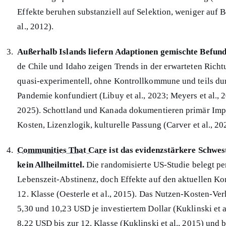
Effekte beruhen substanziell auf Selektion, weniger auf 
al., 2012).
Außerhalb Islands liefern Adaptionen gemischte Befund
de Chile und Idaho zeigen Trends in der erwarteten Rich
quasi-experimentell, ohne Kontrollkommune und teils d
Pandemie konfundiert (Libuy et al., 2023; Meyers et al., 2
2025). Schottland und Kanada dokumentieren primär Imp
Kosten, Lizenzlogik, kulturelle Passung (Carver et al., 202
Communities That Care
ist das evidenzstärkere Schwe
kein Allheilmittel.
Die randomisierte US-Studie belegt per
Lebenszeit-Abstinenz, doch Effekte auf den aktuellen Ko
12. Klasse (Oesterle et al., 2015). Das Nutzen-Kosten-Ver
5,30 und 10,23 USD je investiertem Dollar (Kuklinski et al
8,22 USD bis zur 12. Klasse (Kuklinski et al., 2015) und 