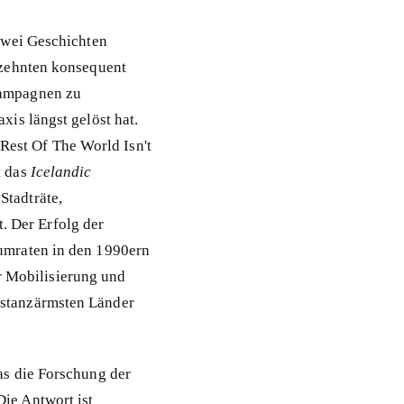
 zwei Geschichten
hrzehnten konsequent
kampagnen zu
xis längst gelöst hat.
est Of The World Isn't
t das
Icelandic
Stadträte,
 Der Erfolg der
sumraten in den 1990ern
 Mobilisierung und
bstanzärmsten Länder
was die Forschung der
Die Antwort ist