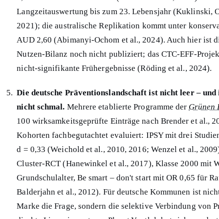
Langzeitauswertung bis zum 23. Lebensjahr (Kuklinski, O
2021); die australische Replikation kommt unter konser
AUD 2,60 (Abimanyi-Ochom et al., 2024). Auch hier ist d
Nutzen-Bilanz noch nicht publiziert; das CTC-EFF-Projekt
nicht-signifikante Frühergebnisse (Röding et al., 2024).
Die deutsche Präventionslandschaft ist nicht leer – un
nicht schmal.
Mehrere etablierte Programme der
Grünen L
100 wirksamkeitsgeprüfte Einträge nach Brender et al., 2
Kohorten fachbegutachtet evaluiert: IPSY mit drei Studie
d = 0,33 (Weichold et al., 2010, 2016; Wenzel et al., 2009)
Cluster-RCT (Hanewinkel et al., 2017), Klasse 2000 mit
Grundschulalter, Be smart – don't start mit OR 0,65 für 
Balderjahn et al., 2012). Für deutsche Kommunen ist nic
Marke die Frage, sondern die selektive Verbindung von 