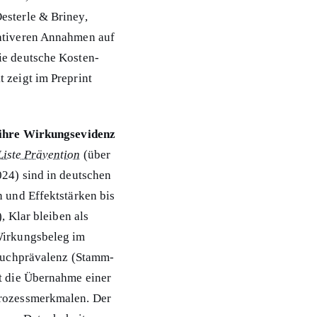
esterle & Briney,
vativeren Annahmen auf
ie deutsche Kosten-
 zeigt im Preprint
d ihre Wirkungsevidenz
iste Prävention
(über
024) sind in deutschen
n und Effektstärken bis
, Klar bleiben als
 Wirkungsbeleg im
Rauchprävalenz (Stamm-
ht die Übernahme einer
Prozessmerkmalen. Der