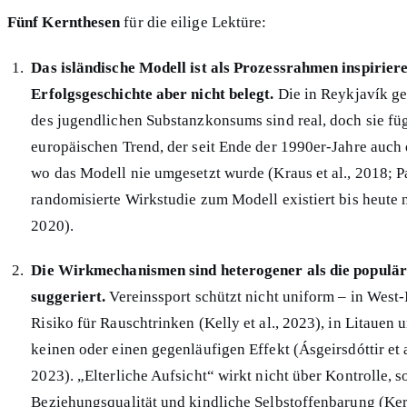
Fünf Kernthesen
für die eilige Lektüre:
Das isländische Modell ist als Prozessrahmen inspiriere
Erfolgsgeschichte aber nicht belegt.
Die in Reykjavík 
des jugendlichen Substanzkonsums sind real, doch sie füg
europäischen Trend, der seit Ende der 1990er-Jahre auch 
wo das Modell nie umgesetzt wurde (Kraus et al., 2018; Pa
randomisierte Wirkstudie zum Modell existiert bis heute n
2020).
Die Wirkmechanismen sind heterogener als die populä
suggeriert.
Vereinssport schützt nicht uniform – in West-
Risiko für Rauschtrinken (Kelly et al., 2023), in Litauen 
keinen oder einen gegenläufigen Effekt (Ásgeirsdóttir et a
2023). „Elterliche Aufsicht“ wirkt nicht über Kontrolle, 
Beziehungsqualität und kindliche Selbstoffenbarung (Kerr 