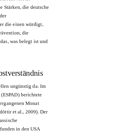
le Stärken, die deutsche
der
r die einen würdigt,
rävention, die
das, was belegt ist und
stverständnis
ellen ungünstig da. Im
(ESPAD) berichtete
 vergangenen Monat
óttir et al., 2009). Der
lassische
funden in den USA