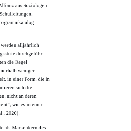
Allianz aus Soziologen
Schulleitungen,
 Programmkatalog
werden alljährlich
gsstufe durchgeführt –
ten die Regel
innerhalb weniger
t, in einer Form, die in
ntieren sich die
n, nicht an deren
ent“, wie es in einer
l., 2020).
te als Markenkern des