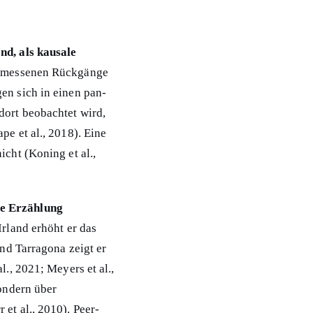
nd, als kausale
gemessenen Rückgänge
en sich in einen pan-
dort beobachtet wird,
pe et al., 2018). Eine
icht (Koning et al.,
re Erzählung
Irland erhöht er das
und Tarragona zeigt er
l., 2021; Meyers et al.,
sondern über
et al., 2010). Peer-