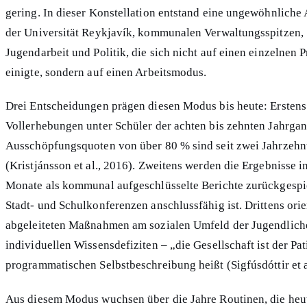
gering. In dieser Konstellation entstand eine ungewöhnliche 
der Universität Reykjavík, kommunalen Verwaltungsspitzen, 
Jugendarbeit und Politik, die sich nicht auf einen einzelnen
einigte, sondern auf einen Arbeitsmodus.
Drei Entscheidungen prägen diesen Modus bis heute: Erstens 
Vollerhebungen unter Schüler der achten bis zehnten Jahrgan
Ausschöpfungsquoten von über 80 % sind seit zwei Jahrzehn
(Kristjánsson et al., 2016). Zweitens werden die Ergebnisse 
Monate als kommunal aufgeschlüsselte Berichte zurückgespiel
Stadt- und Schulkonferenzen anschlussfähig ist. Drittens orie
abgeleiteten Maßnahmen am sozialen Umfeld der Jugendliche
individuellen Wissensdefiziten – „die Gesellschaft ist der Pati
programmatischen Selbstbeschreibung heißt (Sigfúsdóttir et a
Aus diesem Modus wuchsen über die Jahre Routinen, die heu