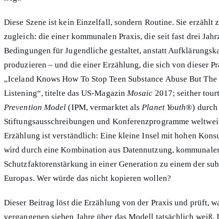
Diese Szene ist kein Einzelfall, sondern Routine. Sie erzählt
zugleich: die einer kommunalen Praxis, die seit fast drei Ja
Bedingungen für Jugendliche gestaltet, anstatt Aufklärungs
produzieren – und die einer Erzählung, die sich von dieser Pra
„Iceland Knows How To Stop Teen Substance Abuse But The R
Listening“, titelte das US-Magazin
Mosaic
2017; seither tour
Prevention Model
(IPM, vermarktet als
Planet Youth
®) durch 
Stiftungsausschreibungen und Konferenzprogramme weltweit.
Erzählung ist verständlich: Eine kleine Insel mit hohen Kon
wird durch eine Kombination aus Datennutzung, kommunaler
Schutzfaktorenstärkung in einer Generation zu einem der su
Europas. Wer würde das nicht kopieren wollen?
Dieser Beitrag löst die Erzählung von der Praxis und prüft, 
vergangenen sieben Jahre über das Modell tatsächlich weiß. 