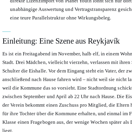
direkte Lizenzimport von Planet Youth lohnt sich nur dor
unabhängige Auswertung und Vertragstransparenz gesicher
eine teure Parallelstruktur ohne Wirkungsbeleg.
Einleitung: Eine Szene aus Reykjavík
Es ist ein Freitagabend im November, halb elf, in einem Woh
Stadt. Drei Mädchen, vielleicht vierzehn, verlassen mit ihren
Schulter die Eishalle. Vor dem Eingang steht ein Vater, der z
anschließend nach Hause fahren wird – nicht weil sie nicht l
weil die Kommune das so vorsieht. Eine Stadtordnung schick
zwischen September und April ab 22 Uhr nach Hause. Die Eish
der Verein bekommt einen Zuschuss pro Mitglied, die Eltern h
für ihre Tochter über die Kommune erhalten, und einmal im Fr
Klasse einen Fragebogen aus, der wenige Wochen später als 
liegt.