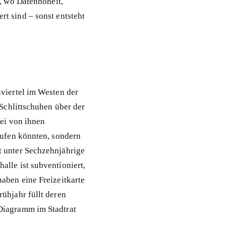
t, wo Datenhoheit,
t sind – sonst entsteht
nviertel im Westen der
 Schlittschuhen über der
wei von ihnen
aufen könnten, sondern
t unter Sechzehnjährige
alle ist subventioniert,
aben eine Freizeitkarte
ühjahr füllt deren
Diagramm im Stadtrat