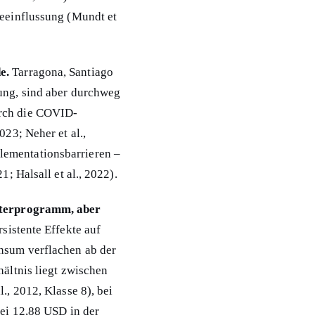
Beeinflussung (Mundt et
e.
Tarragona, Santiago
tung, sind aber durchweg
urch die COVID-
023; Neher et al.,
lementationsbarrieren –
1; Halsall et al., 2022).
sterprogramm, aber
sistente Effekte auf
nsum verflachen ab der
hältnis liegt zwischen
., 2012, Klasse 8), bei
bei 12,88 USD in der